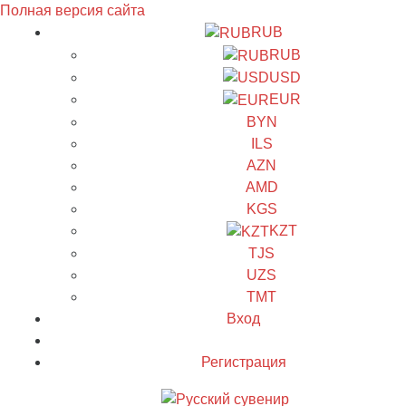
Полная версия сайта
RUB
RUB
USD
EUR
BYN
ILS
AZN
AMD
KGS
KZT
TJS
UZS
TMT
Вход
Регистрация