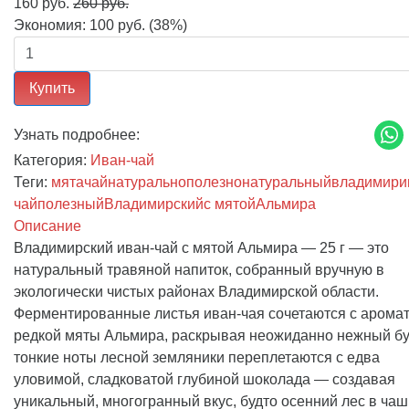
160 руб.
260 руб.
Экономия:
100 руб.
(
38%
)
Купить
Узнать подробнее:
Категория:
Иван-чай
Теги:
мята
чай
натурально
полезно
натуральный
владимир
и
чай
полезный
Владимирский
с мятой
Альмира
Описание
Владимирский иван-чай с мятой Альмира — 25 г — это
натуральный травяной напиток, собранный вручную в
экологически чистых районах Владимирской области.
Ферментированные листья иван-чая сочетаются с арома
редкой мяты Альмира, раскрывая неожиданно нежный бу
тонкие ноты лесной земляники переплетаются с едва
уловимой, сладковатой глубиной шоколада — создавая
уникальный, многогранный вкус, будто осенний лес в чаш