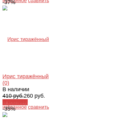
избранное
сравнить
-37%
Ирис тиражённый
(0)
В наличии
410 руб.
260 руб.
В корзину
избранное
сравнить
-35%