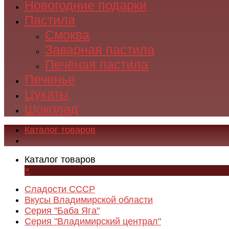
Новогодние подарки
Пастила
Смоква
Заварная пастила
Печёная пастила
Печенье
Цукаты
Шоколад
Каталог товаров
Каталог товаров
×
Сладости СССР
Вкусы Владимирской области
Серия "Баба Яга"
Серия "Владимирский централ"