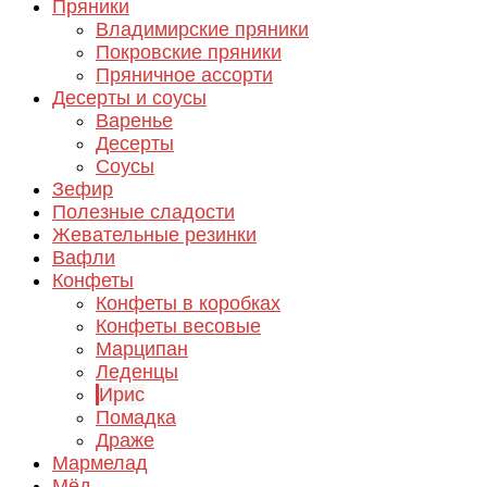
Пряники
Владимирские пряники
Покровские пряники
Пряничное ассорти
Десерты и соусы
Варенье
Десерты
Соусы
Зефир
Полезные сладости
Жевательные резинки
Вафли
Конфеты
Конфеты в коробках
Конфеты весовые
Марципан
Леденцы
Ирис
Помадка
Драже
Мармелад
Мёд