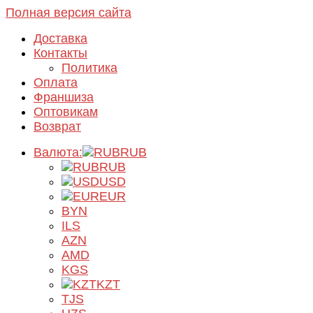
Полная версия сайта
Доставка
Контакты
Политика
Оплата
Франшиза
Оптовикам
Возврат
Валюта:
RUB
RUB
USD
EUR
BYN
ILS
AZN
AMD
KGS
KZT
TJS