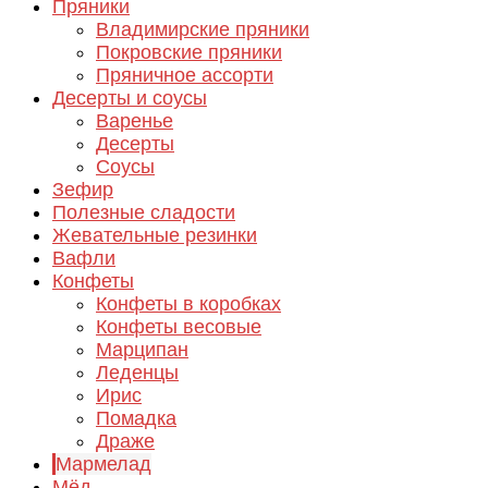
Пряники
Владимирские пряники
Покровские пряники
Пряничное ассорти
Десерты и соусы
Варенье
Десерты
Соусы
Зефир
Полезные сладости
Жевательные резинки
Вафли
Конфеты
Конфеты в коробках
Конфеты весовые
Марципан
Леденцы
Ирис
Помадка
Драже
Мармелад
Мёд