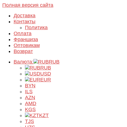
Полная версия сайта
Доставка
Контакты
Политика
Оплата
Франшиза
Оптовикам
Возврат
Валюта:
RUB
RUB
USD
EUR
BYN
ILS
AZN
AMD
KGS
KZT
TJS