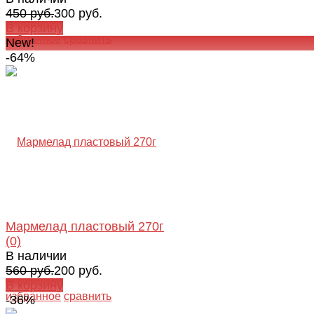
450 руб.
300 руб.
В корзину
избранное
сравнить
New!
-64%
Мармелад пластовый 270г
(0)
В наличии
560 руб.
200 руб.
В корзину
избранное
сравнить
-36%