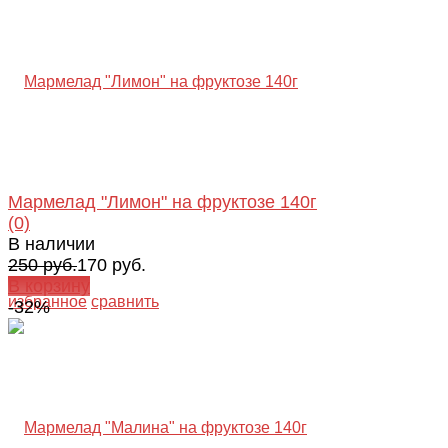
Мармелад "Лимон" на фруктозе 140г
(0)
В наличии
250 руб.
170 руб.
В корзину
избранное
сравнить
-32%