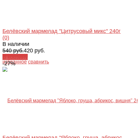
Белёвский мармелад "Цитрусовый микс" 240г
(0)
В наличии
540 руб.
420 руб.
В корзину
избранное
сравнить
-27%
Белёвский мармелад "Яблоко, груша, абрикос,