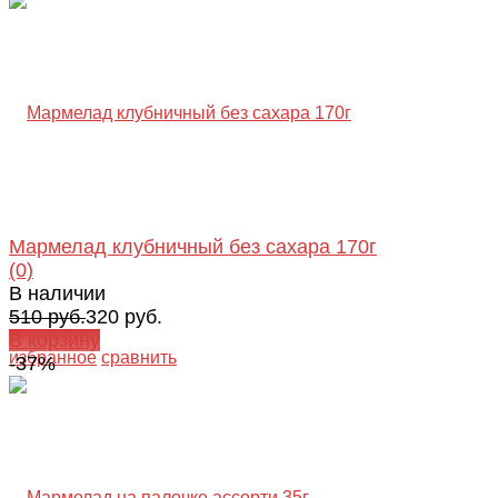
Мармелад клубничный без сахара 170г
(0)
В наличии
510 руб.
320 руб.
В корзину
избранное
сравнить
-37%