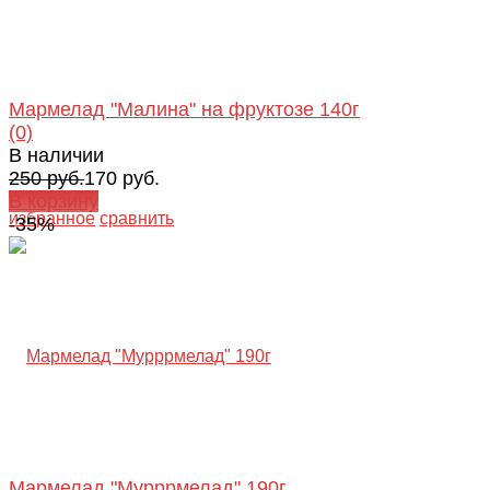
Мармелад "Малина" на фруктозе 140г
(0)
В наличии
250 руб.
170 руб.
В корзину
избранное
сравнить
-35%
Мармелад "Мурррмелад" 190г