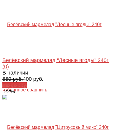
Белёвский мармелад "Лесные ягоды" 240г
(0)
В наличии
550 руб.
400 руб.
В корзину
избранное
сравнить
-22%