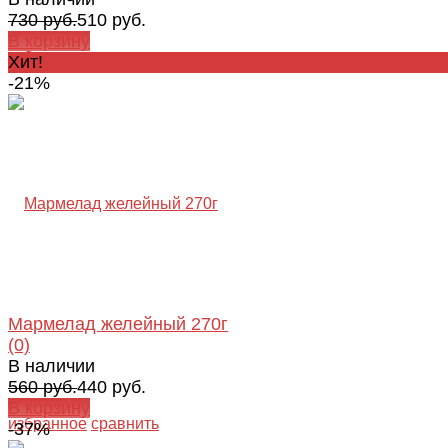
730 руб.
510 руб.
В корзину
избранное
сравнить
Хит!
-21%
Мармелад желейный 270г
(0)
В наличии
560 руб.
440 руб.
В корзину
избранное
сравнить
-37%