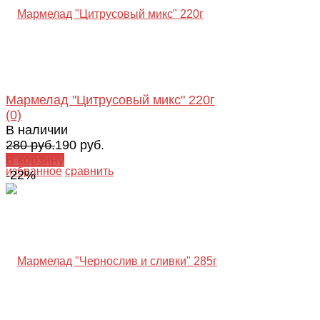
Мармелад "Цитрусовый микс" 220г
(0)
В наличии
280 руб.
190 руб.
В корзину
избранное
сравнить
-22%