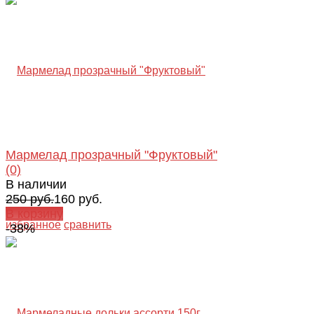
Мармелад прозрачный "Фруктовый"
(0)
В наличии
250 руб.
160 руб.
В корзину
избранное
сравнить
-38%