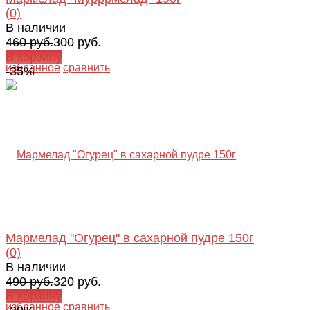
(0)
В наличии
460 руб.
300 руб.
В корзину
избранное
сравнить
-35%
Мармелад "Огурец" в сахарной пудре 150г
(0)
В наличии
490 руб.
320 руб.
В корзину
избранное
сравнить