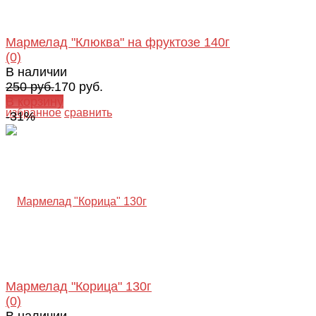
Мармелад "Клюква" на фруктозе 140г
(0)
В наличии
250 руб.
170 руб.
В корзину
избранное
сравнить
-31%
Мармелад "Корица" 130г
(0)
В наличии