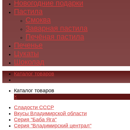
Новогодние подарки
Пастила
Смоква
Заварная пастила
Печёная пастила
Печенье
Цукаты
Шоколад
Каталог товаров
Каталог товаров
×
Сладости СССР
Вкусы Владимирской области
Серия "Баба Яга"
Серия "Владимирский централ"