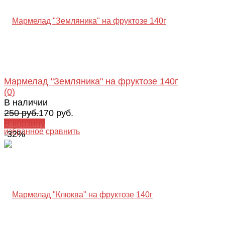
Мармелад "Земляника" на фруктозе 140г
(0)
В наличии
250 руб.
170 руб.
В корзину
избранное
сравнить
-32%