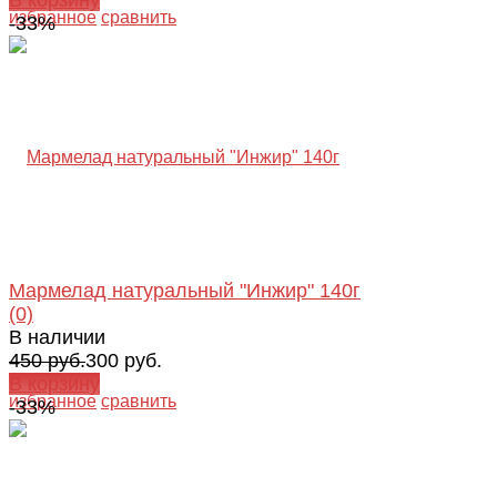
избранное
сравнить
-33%
Мармелад натуральный "Инжир" 140г
(0)
В наличии
450 руб.
300 руб.
В корзину
избранное
сравнить
-33%