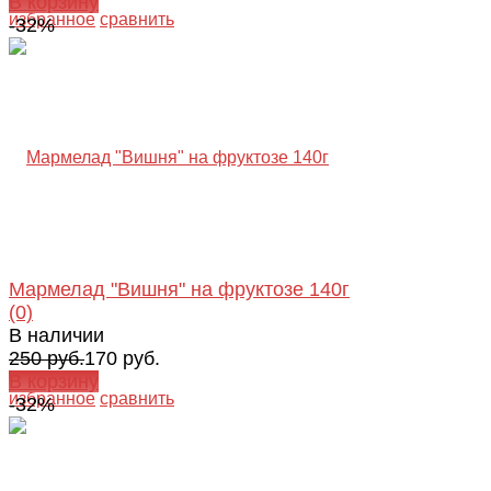
В корзину
избранное
сравнить
-32%
Мармелад "Вишня" на фруктозе 140г
(0)
В наличии
250 руб.
170 руб.
В корзину
избранное
сравнить
-32%