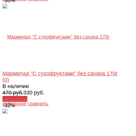
-30%
Мармелад "С сухофруктами" без сахара 170г
(0)
В наличии
470 руб.
330 руб.
В корзину
избранное
сравнить
-32%