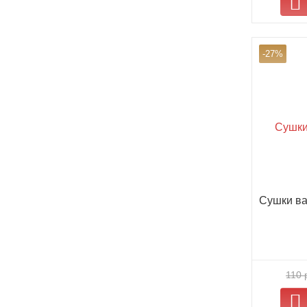
-27%
Сушки ва
110 