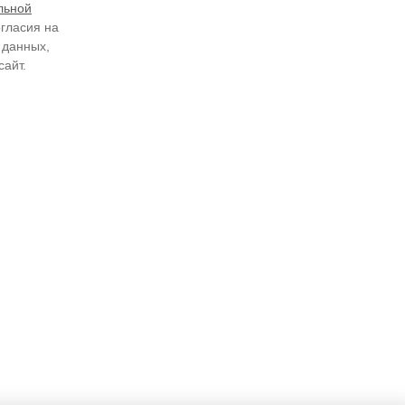
льной
огласия на
 данных,
сайт.