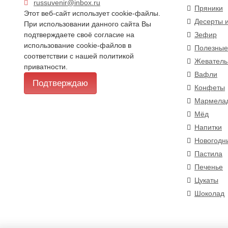
russuvenir@inbox.ru
Пряники
Этот веб-сайт использует cookie-файлы.
Десерты 
При использовании данного сайта Вы
подтверждаете своё согласие на
Зефир
использование cookie-файлов в
Полезные
соответствии с нашей
политикой
Жеватель
приватности
.
Вафли
Подтверждаю
Конфеты
Мармела
Мёд
Напитки
Новогодн
Пастила
Печенье
Цукаты
Шоколад