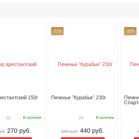
-21%
-33%
рестантский 150г
Печенье "Курабье" 230г
Печен
Спарт
В наличии
В наличии
(0)
(0)
270 руб.
440 руб.
уб.
560 руб.