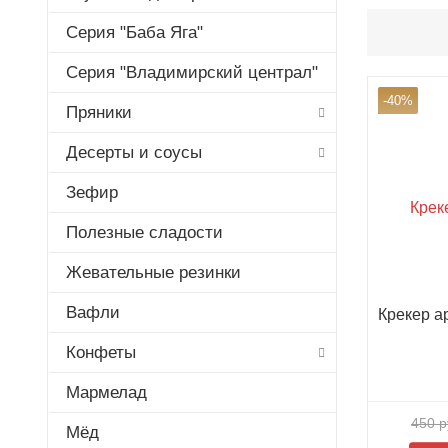
Серия "Баба Яга"
Серия "Владимирский централ"
-40%
Пряники
Десерты и соусы
Зефир
Полезные сладости
Жевательные резинки
Вафли
Крекер а
Конфеты
Мармелад
450 р
Мёд