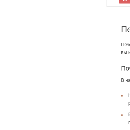
Пе
Печ
вы 
По
В н