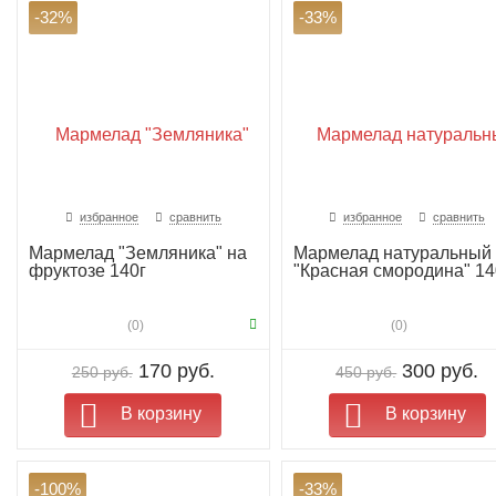
-32%
-33%
избранное
сравнить
избранное
сравнить
Мармелад "Земляника" на
Мармелад натуральный
фруктозе 140г
"Красная смородина" 14
(0)
(0)
170 руб.
300 руб.
250 руб.
450 руб.
В корзину
В корзину
-100%
-33%