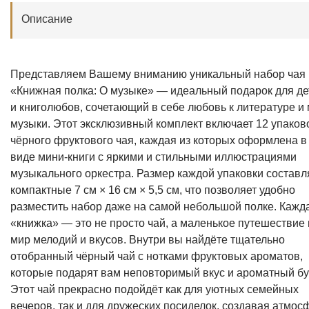
Описание
Представляем Вашему вниманию уникальный набор чая
«Книжная полка: О музыке» — идеальный подарок для де
и книголюбов, сочетающий в себе любовь к литературе и
музыки. Этот эксклюзивный комплект включает 12 упаков
чёрного фруктового чая, каждая из которых оформлена в
виде мини-книги с яркими и стильными иллюстрациями
музыкального оркестра. Размер каждой упаковки составл
компактные 7 см × 16 см × 5,5 см, что позволяет удобно
разместить набор даже на самой небольшой полке. Кажд
«книжка» — это не просто чай, а маленькое путешествие 
мир мелодий и вкусов. Внутри вы найд
ё
те тщательно
отобранный чёрный чай с нотками фруктовых ароматов,
которые подарят вам неповторимый вкус и ароматный бук
Этот чай прекрасно подойд
ё
т как для уютных семейных
вечеров, так и для дружеских посиделок, создавая атмос