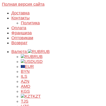
Полная версия сайта
Доставка
Контакты
Политика
Оплата
Франшиза
Оптовикам
Возврат
Валюта:
RUB
RUB
USD
EUR
BYN
ILS
AZN
AMD
KGS
KZT
TJS