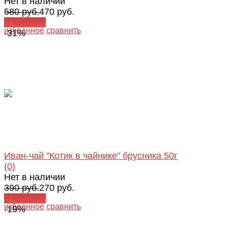
Нет в наличии
580 руб.
470 руб.
В корзину
избранное
сравнить
-31%
Иван-чай "Котик в чайнике" брусника 50г
(0)
Нет в наличии
390 руб.
270 руб.
В корзину
избранное
сравнить
-19%