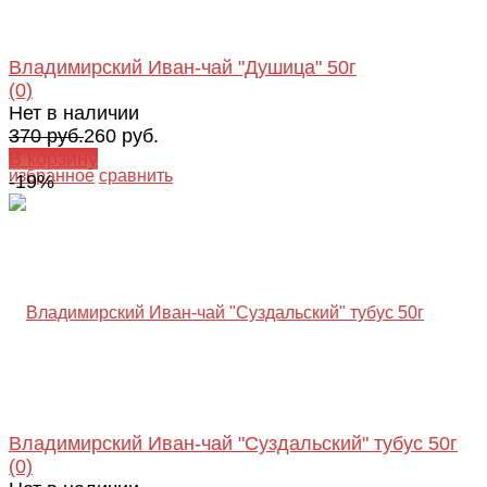
Владимирский Иван-чай "Душица" 50г
(0)
Нет в наличии
370 руб.
260 руб.
В корзину
избранное
сравнить
-19%
Владимирский Иван-чай "Суздальский" тубус 50г
(0)