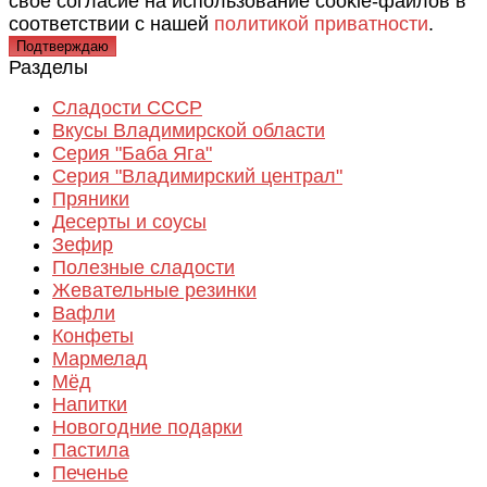
своё согласие на использование cookie-файлов в
соответствии с нашей
политикой приватности
.
Подтверждаю
Разделы
Сладости СССР
Вкусы Владимирской области
Серия "Баба Яга"
Серия "Владимирский централ"
Пряники
Десерты и соусы
Зефир
Полезные сладости
Жевательные резинки
Вафли
Конфеты
Мармелад
Мёд
Напитки
Новогодние подарки
Пастила
Печенье