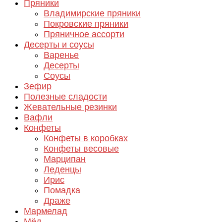
Пряники
Владимирские пряники
Покровские пряники
Пряничное ассорти
Десерты и соусы
Варенье
Десерты
Соусы
Зефир
Полезные сладости
Жевательные резинки
Вафли
Конфеты
Конфеты в коробках
Конфеты весовые
Марципан
Леденцы
Ирис
Помадка
Драже
Мармелад
Мёд