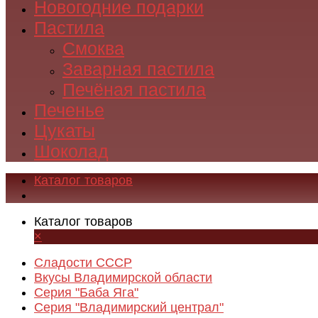
Новогодние подарки
Пастила
Смоква
Заварная пастила
Печёная пастила
Печенье
Цукаты
Шоколад
Каталог товаров
Каталог товаров
×
Сладости СССР
Вкусы Владимирской области
Серия "Баба Яга"
Серия "Владимирский централ"