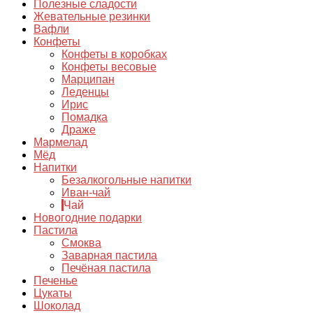
Полезные сладости
Жевательные резинки
Вафли
Конфеты
Конфеты в коробках
Конфеты весовые
Марципан
Леденцы
Ирис
Помадка
Драже
Мармелад
Мёд
Напитки
Безалкогольные напитки
Иван-чай
Чай
Новогодние подарки
Пастила
Смоква
Заварная пастила
Печёная пастила
Печенье
Цукаты
Шоколад