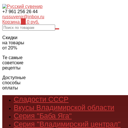
+7 961 256 26 44
russuvenir@inbox.ru
Корзина
0
0 руб.
Скидки
на товары
от 20%
Те самые
советские
рецепты
Доступные
способы
оплаты
Сладости СССР
Вкусы Владимирской области
Серия "Баба Яга"
Серия "Владимирский централ"