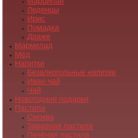
Марципан
Леденцы
Ирис
Помадка
Драже
Мармелад
Мёд
Напитки
Безалкогольные напитки
Иван-чай
Чай
Новогодние подарки
Пастила
Смоква
Заварная пастила
Печёная пастила