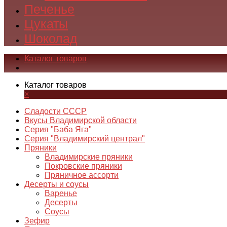
Печенье
Цукаты
Шоколад
Каталог товаров
Каталог товаров
×
Сладости СССР
Вкусы Владимирской области
Серия "Баба Яга"
Серия "Владимирский централ"
Пряники
Владимирские пряники
Покровские пряники
Пряничное ассорти
Десерты и соусы
Варенье
Десерты
Соусы
Зефир