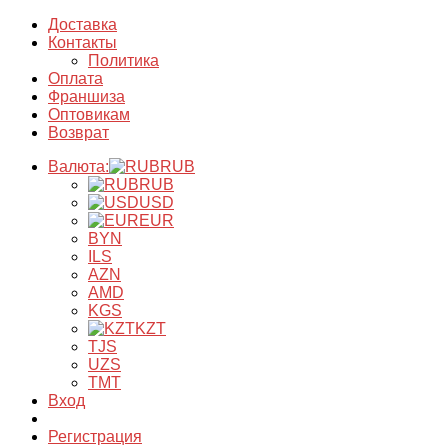
Доставка
Контакты
Политика
Оплата
Франшиза
Оптовикам
Возврат
Валюта:
RUB
RUB
USD
EUR
BYN
ILS
AZN
AMD
KGS
KZT
TJS
UZS
TMT
Вход
Регистрация