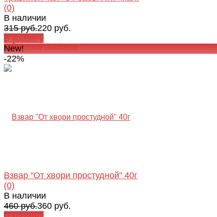
(0)
В наличии
315 руб.
220 руб.
В корзину
избранное
сравнить
New!
-22%
Взвар "От хвори простудной" 40г
(0)
В наличии
460 руб.
360 руб.
В корзину