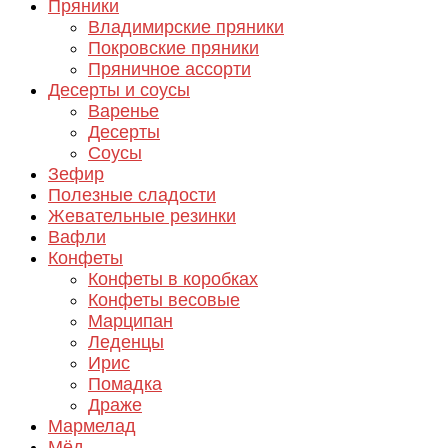
Пряники
Владимирские пряники
Покровские пряники
Пряничное ассорти
Десерты и соусы
Варенье
Десерты
Соусы
Зефир
Полезные сладости
Жевательные резинки
Вафли
Конфеты
Конфеты в коробках
Конфеты весовые
Марципан
Леденцы
Ирис
Помадка
Драже
Мармелад
Мёд