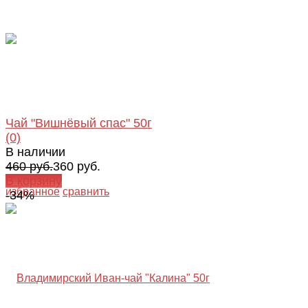
Чай "Вишнёвый спас" 50г
(0)
В наличии
460 руб.
360 руб.
В корзину
избранное
сравнить
-34%