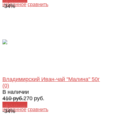
избранное
сравнить
-34%
Владимирский Иван-чай "Малина" 50г
(0)
В наличии
410 руб.
270 руб.
В корзину
избранное
сравнить
-34%