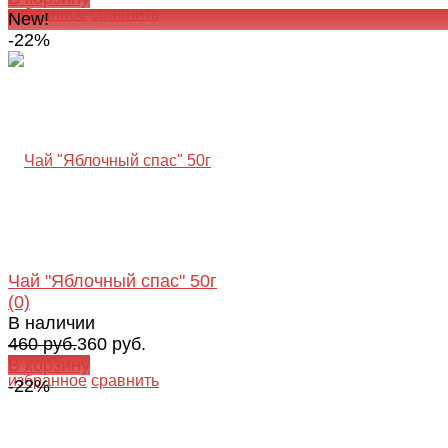
избранное
сравнить
New!
-22%
Чай "Яблочный спас" 50г
(0)
В наличии
460 руб.
360 руб.
В корзину
избранное
сравнить
-22%