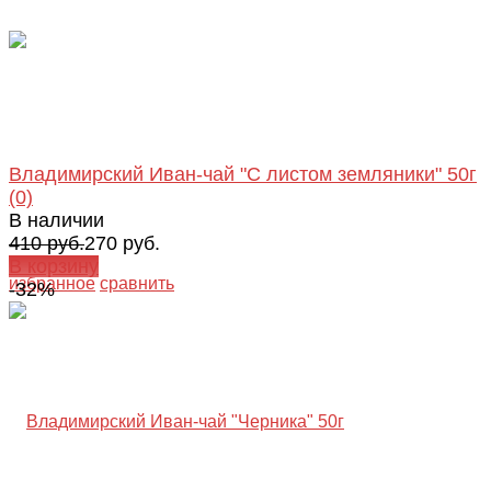
Владимирский Иван-чай "С листом земляники" 50г
(0)
В наличии
410 руб.
270 руб.
В корзину
избранное
сравнить
-32%