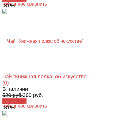
избранное
сравнить
-31%
Чай "Книжная полка: об искусстве"
(0)
В наличии
520 руб.
360 руб.
В корзину
избранное
сравнить
-31%