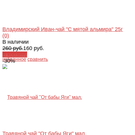
Владимирский Иван-чай "С мятой альмира" 25г
(0)
В наличии
260 руб.
160 руб.
В корзину
избранное
сравнить
-30%
Травяной чай "От бабы Яги" мал.