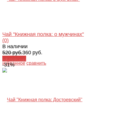
Чай "Книжная полка: о мужчинах"
(0)
В наличии
520 руб.
360 руб.
В корзину
избранное
сравнить
-31%