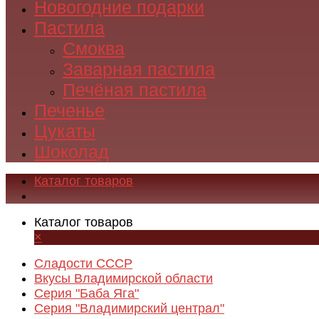
Новогодние подарки
Пастила
Смоква
Заварная пастила
Печёная пастила
Печенье
Цукаты
Шоколад
Каталог товаров
Каталог товаров
×
Сладости СССР
Вкусы Владимирской области
Серия "Баба Яга"
Серия "Владимирский централ"