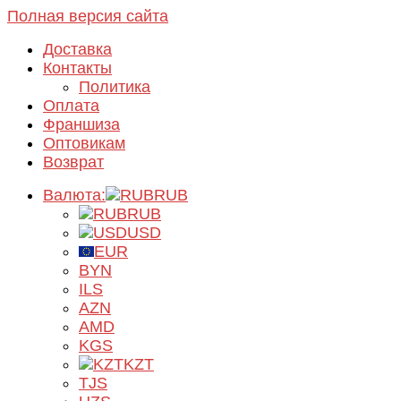
Полная версия сайта
Доставка
Контакты
Политика
Оплата
Франшиза
Оптовикам
Возврат
Валюта:
RUB
RUB
USD
EUR
BYN
ILS
AZN
AMD
KGS
KZT
TJS