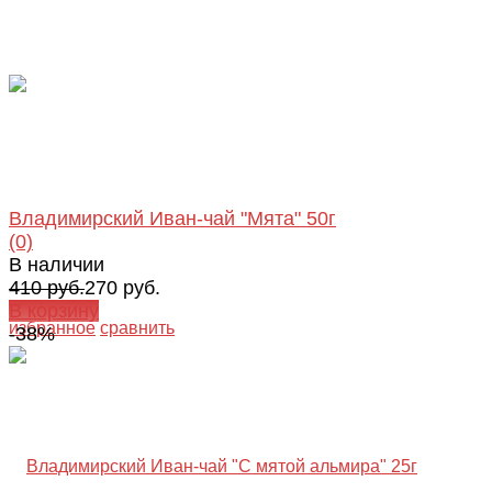
Владимирский Иван-чай "Мята" 50г
(0)
В наличии
410 руб.
270 руб.
В корзину
избранное
сравнить
-38%