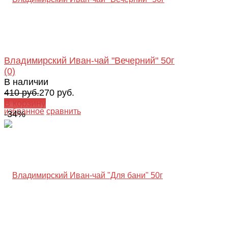
Владимирский Иван-чай "Вечерний" 50г
(0)
В наличии
410 руб.
270 руб.
В корзину
избранное
сравнить
-34%