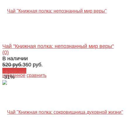
Чай "Книжная полка: непознанный мир веры"
(0)
В наличии
520 руб.
360 руб.
В корзину
избранное
сравнить
-31%